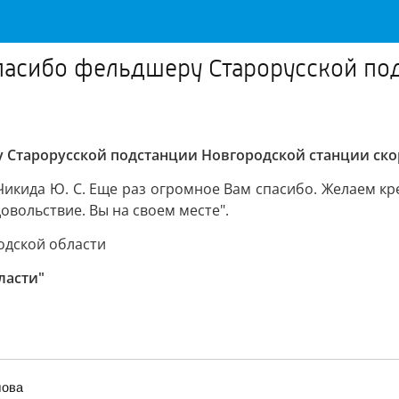
спасибо фельдшеру Старорусской по
у Старорусской подстанции Новгородской станции с
кида Ю. С. Еще раз огромное Вам спасибо. Желаем кре
овольствие. Вы на своем месте".
одской области
ласти"
лова