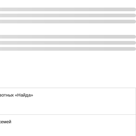
ивотных «Найда»
семей