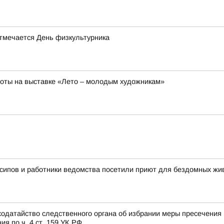
отмечается День физкультурника
боты на выставке «Лето – молодым художникам»
сипов и работники ведомства посетили приют для бездомных ж
одатайство следственного органа об избрании меры пресечения 
 по ч. 4 ст. 159 УК РФ...