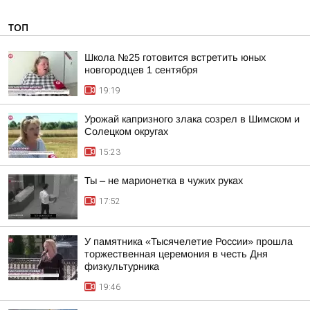
ТОП
Школа №25 готовится встретить юных
новгородцев 1 сентября
19:19
Урожай капризного злака созрел в Шимском и
Солецком округах
15:23
Ты – не марионетка в чужих руках
17:52
У памятника «Тысячелетие России» прошла
торжественная церемония в честь Дня
физкультурника
19:46