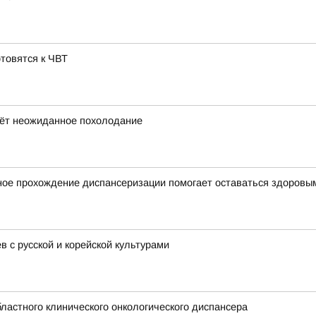
отовятся к ЧВТ
дёт неожиданное похолодание
ное прохождение диспансеризации помогает оставаться здоровы
 с русской и корейской культурами
ластного клинического онкологического диспансера