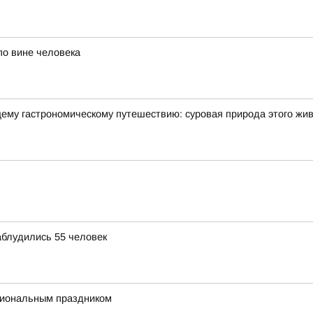
по вине человека
щему гастрономическому путешествию: суровая природа этого жи
аблудились 55 человек
сиональным праздником