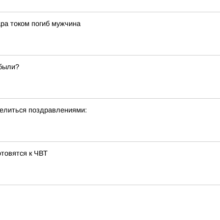
ара током погиб мужчина
абыли?
делиться поздравлениями:
отовятся к ЧВТ