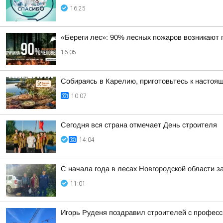
16:25
«Береги лес»: 90% лесных пожаров возникают 
16:05
Собираясь в Карелию, приготовьтесь к настоя
10:07
Сегодня вся страна отмечает День строителя
14:04
С начала года в лесах Новгородской области з
11:01
Игорь Руденя поздравил строителей с профес