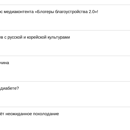
рс медиаконтента «Блогеры благоустройства 2.0»!
 с русской и корейской культурами
жчина
 диабете?
дёт неожиданное похолодание