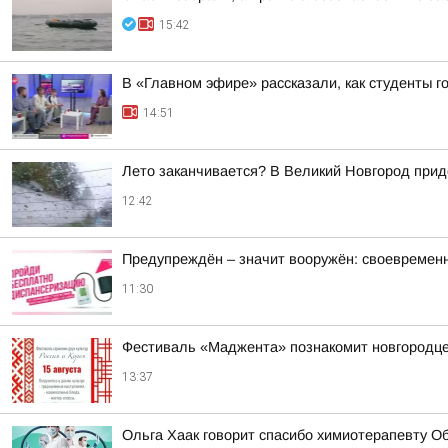
15:42
В «Главном эфире» рассказали, как студенты г
14:51
Лето заканчивается? В Великий Новгород при
12:42
Предупреждён – значит вооружён: своевремен
11:30
Фестиваль «Маджента» познакомит новгородцев
13:37
Ольга Хаак говорит спасибо химиотерапевту Об