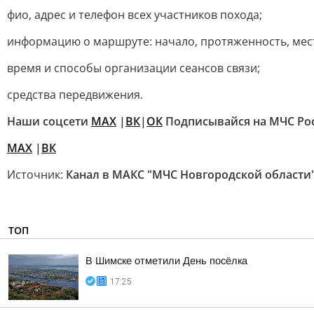
фио, адрес и телефон всех участников похода;
информацию о маршруте: начало, протяженность, мест
время и способы организации сеансов связи;
средства передвижения.
Наши соцсети
MAX
|
ВК
|
ОК
Подписывайся на МЧС Ро
MAX
|
ВК
Источник:
Канал в МАКС "МЧС Новгородской области
ТОП
В Шимске отметили День посёлка
17:25