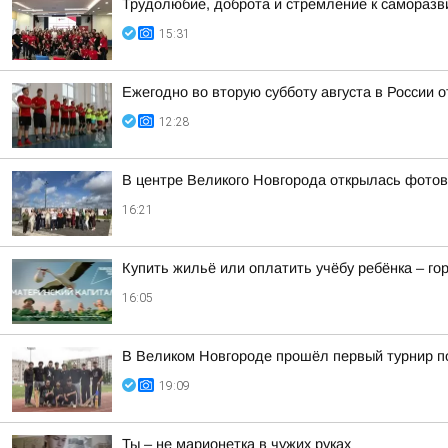
Трудолюбие, доброта и стремление к самораз
15:31
Ежегодно во вторую субботу августа в России 
12:28
В центре Великого Новгорода открылась фото
16:21
Купить жильё или оплатить учёбу ребёнка – г
16:05
В Великом Новгороде прошёл первый турнир по
19:09
Ты – не марионетка в чужих руках