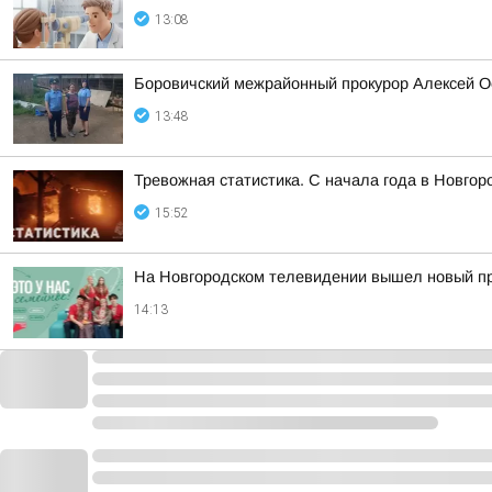
13:08
Боровичский межрайонный прокурор Алексей О
13:48
Тревожная статистика. С начала года в Новго
15:52
На Новгородском телевидении вышел новый про
14:13