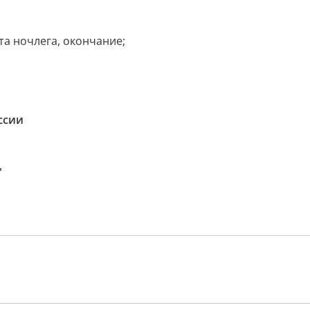
а ночлега, окончание;
ссии
"