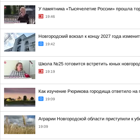
У памятника «Тысячелетие России» прошла то
19:46
Новгородский вокзал к концу 2027 года измени
19:42
Школа №25 готовится встретить юных новгород
19:19
Как изучение Рюрикова городища ответило на 
19:09
Аграрии Новгородской области приступили к уб
19:09