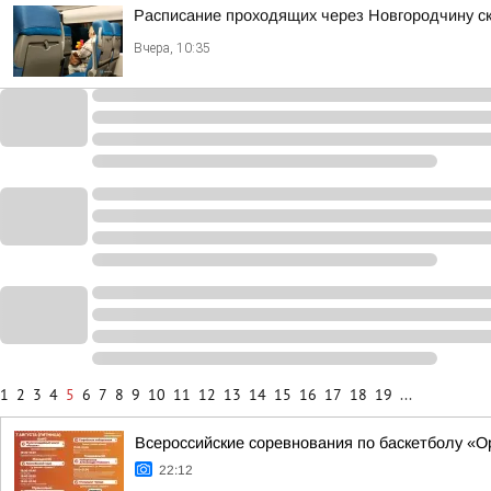
Расписание проходящих через Новгородчину с
Вчера, 10:35
1
2
3
4
5
6
7
8
9
10
11
12
13
14
15
16
17
18
19
...
Всероссийские соревнования по баскетболу «
22:12