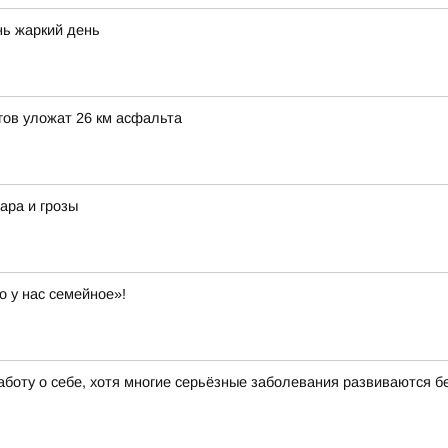
нь жаркий день
гов уложат 26 км асфальта
ара и грозы
о у нас семейное»!
аботу о себе, хотя многие серьёзные заболевания развиваются 