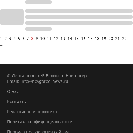
1
2
3
4
5
6
7
8
9
10
11
12
13
14
15
16
17
18
19
20
21
22
...
© Лента новостей Великого Новгорода
Email:
info@novgorod-news.ru
О нас
Контакты
Редакционная политика
Политика конфиденциальности
Правила пользования сайтом