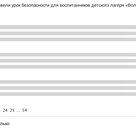
вели урок безопасности для воспитанников детского лагеря «Во
3
24
25
...
54
олько