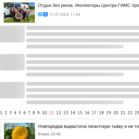
Отдых без риска. Инспекторы Центра ГИМС про
12.07.2026, 11:54
1
2
3
4
5
6
7
8
9
10
11
12
13
14
15
16
17
18
19
20
21
22
2
Новгородка вырастила гигантскую тыкву и не т
Вчера, 23:48