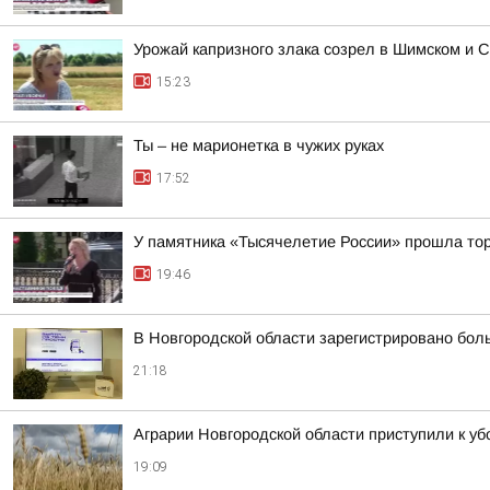
Урожай капризного злака созрел в Шимском и С
15:23
Ты – не марионетка в чужих руках
17:52
У памятника «Тысячелетие России» прошла тор
19:46
В Новгородской области зарегистрировано бол
21:18
Аграрии Новгородской области приступили к уб
19:09