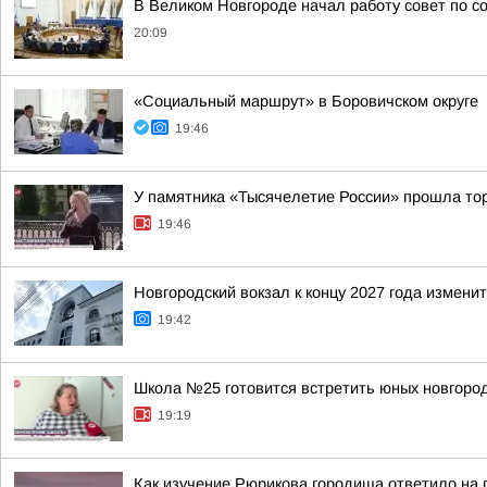
В Великом Новгороде начал работу совет по 
20:09
«Социальный маршрут» в Боровичском округе
19:46
У памятника «Тысячелетие России» прошла то
19:46
Новгородский вокзал к концу 2027 года измени
19:42
Школа №25 готовится встретить юных новгород
19:19
Как изучение Рюрикова городища ответило на 