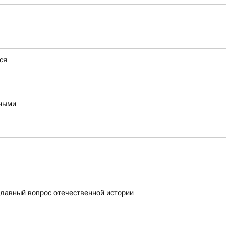
ся
ьными
главный вопрос отечественной истории