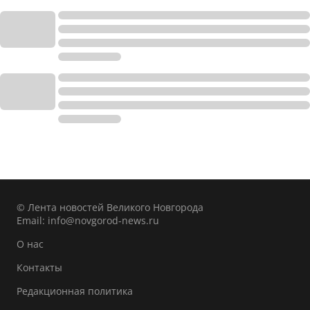
© Лента новостей Великого Новгорода
Email:
info@novgorod-news.ru
О нас
Контакты
Редакционная политика