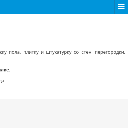
у пола, плитку и штукатурку со стен, перегородки,
ылке
.
да.