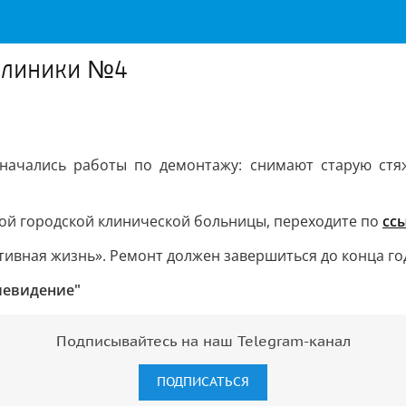
клиники №4
ачались работы по демонтажу: снимают старую стяжк
ной городской клинической больницы, переходите по
сс
тивная жизнь». Ремонт должен завершиться до конца го
левидение"
Подписывайтесь на наш Telegram-канал
ПОДПИСАТЬСЯ