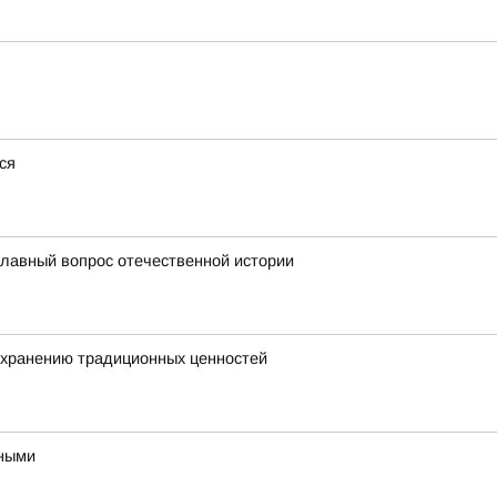
ся
главный вопрос отечественной истории
охранению традиционных ценностей
ьными