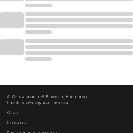
© Лента новостей Великого Новгорода
Email:
info@novgorod-news.ru
О нас
Контакты
Редакционная политика