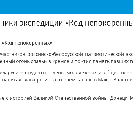
тники экспедиции «Код непокоренн
 «Код непокоренных»
частников российско-белорусской патриотической экс
ечный огонь славы» в кремле и почтил память павших г
Беларуси – студенты, члены молодёжных и общественн
 написал глава региона в своём канале в Мах. – Участ
е с историей Великой Отечественной войны: Донецк, М