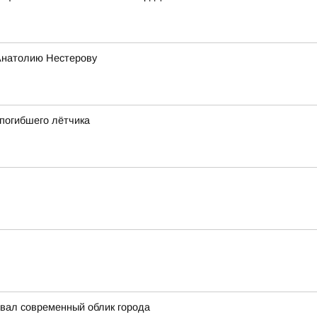
Анатолию Нестерову
 погибшего лётчика
авал современный облик города