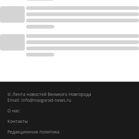
© Лента новостей Великого Новгорода
Email:
info@novgorod-news.ru
О нас
Контакты
Редакционная политика