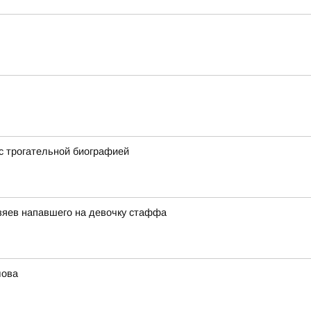
 с трогательной биографией
озяев напавшего на девочку стаффа
лова