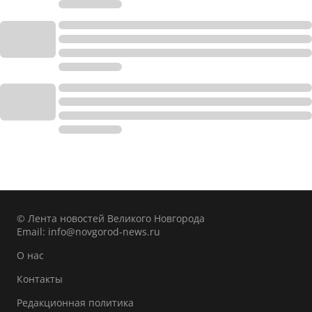
© Лента новостей Великого Новгорода
Email:
info@novgorod-news.ru
О нас
Контакты
Редакционная политика