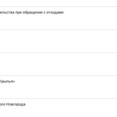
тельства при обращении с отходами
«Крылья»
кого Новгорода