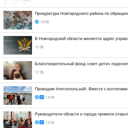
Прокуратура Новгородского района по обраще
10:58
В Новгородской области меняется адрес управ
12:08
Благотворительный фонд «свет.дети» поделил
12:08
Проводим #летоспользой!. Вместе с коллегами
13:06
Руководители области и города провели откры
13:04