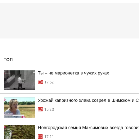
ТОП
Ты – не марионетка в чужих руках
17:52
Урожай капризного злака созрел в Шимском и С
15:23
Новгородская семья Максимовых всегда говори
17:21