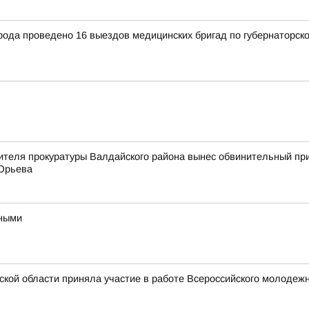
рода проведено 16 выездов медицинских бригад по губернаторск
ителя прокуратуры Валдайского района вынес обвинительный пр
 Юрьева
ьными
ской области приняла участие в работе Всероссийского молоде