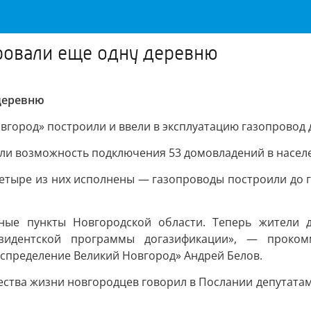
ровали еще одну деревню
деревню
город» построили и ввели в эксплуатацию газопровод д
или возможность подключения 53 домовладений в насел
четыре из них исполнены — газопроводы построили до 
ные пункты Новгородской области. Теперь жители 
езидентской программы догазификации», — проко
аспределение Великий Новгород» Андрей Белов.
чества жизни новгородцев говорил в Послании депутата