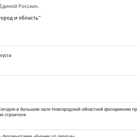
Единой России».
город и область"
вгуста
Сегодня в большом зале Новгородской областной филармонии пр
я строителя
ь фотовыставка «Бизнес от сердца»