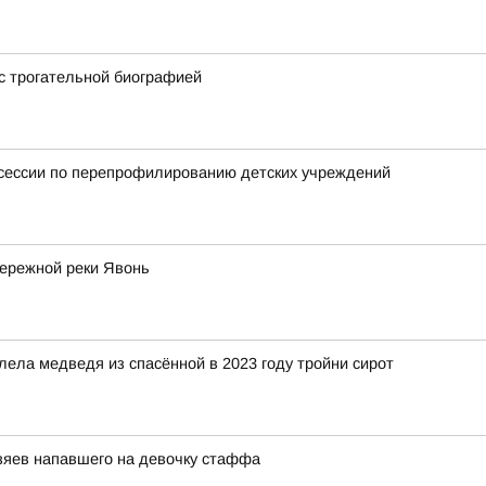
 с трогательной биографией
тсессии по перепрофилированию детских учреждений
бережной реки Явонь
ела медведя из спасённой в 2023 году тройни сирот
озяев напавшего на девочку стаффа