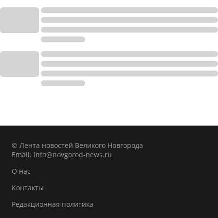
© Лента новостей Великого Новгорода
Email:
info@novgorod-news.ru
О нас
Контакты
Редакционная политика