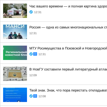
Час вашего времени — и полная картина здор
12:31
Россия — одна из самых многонациональных с
12:31
МТУ Росимущества в Псковской и Новгородско
12:31
В НовГУ составили первый литературный атлас
12:09
Твой знак. Знак, что пора перестать откладыв
12:08