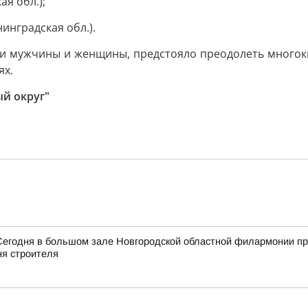
я обл.);
инградская обл.).
ли мужчины и женщины, предстояло преодолеть многок
ях.
ый округ"
Сегодня в большом зале Новгородской областной филармонии пр
я строителя