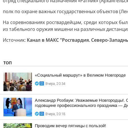
отряд специального назначения «Ратник» (Архангельска
полк по охране важных государственных объектов (Лен
На соревнованиях росгвардейцам, среди которых бы
из табельного оружия мишени на различных дистанци
Источник:
Канал в МАКС "Росгвардия. Северо-Западн
ТОП
«Социальный маршрут» в Великом Новгороде
Вчера, 20:34
Александр Розбаум: Уважаемые Новгородцы!. 
годовщине профессионального праздника — Дн
Вчера, 20:18
Проводим вечер пятницы с пользой!