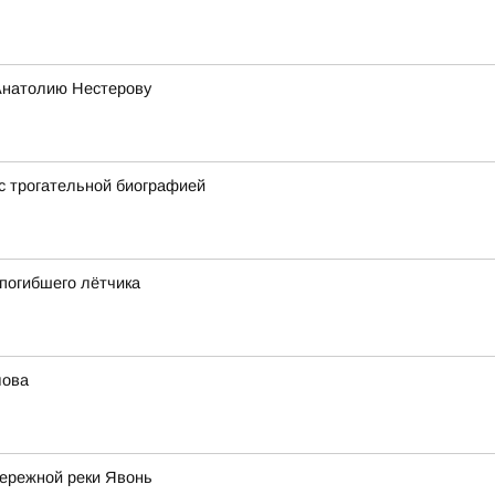
Анатолию Нестерову
 с трогательной биографией
 погибшего лётчика
лова
бережной реки Явонь