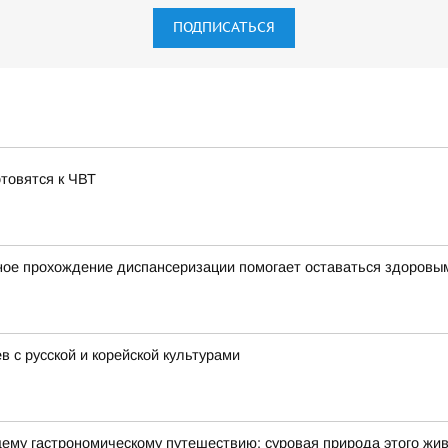
ПОДПИСАТЬСЯ
отовятся к ЧВТ
ное прохождение диспансеризации помогает оставаться здоровы
 с русской и корейской культурами
щему гастрономическому путешествию: суровая природа этого жи