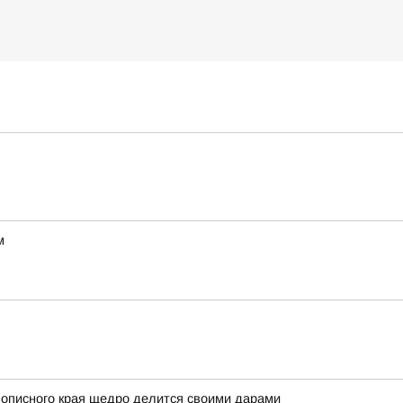
м
вописного края щедро делится своими дарами