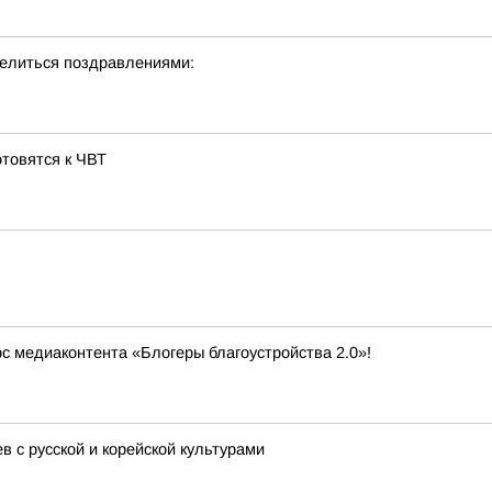
делиться поздравлениями:
отовятся к ЧВТ
рс медиаконтента «Блогеры благоустройства 2.0»!
 с русской и корейской культурами