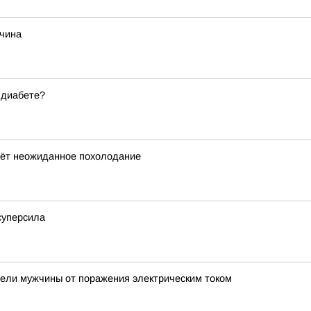
жчина
 диабете?
дёт неожиданное похолодание
суперсила
ели мужчины от поражения электрическим током