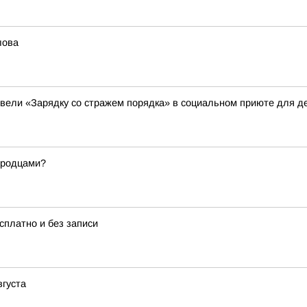
лова
вели «Зарядку со стражем порядка» в социальном приюте для де
ородцами?
платно и без записи
вгуста