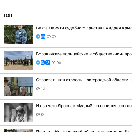
ТОП
Вахта Памяти судебного пристава Андрея Кры
09:09
Боровичские полицейские и общественники про
09:06
Строительная отрасль Новгородской области н
09:13
Из-за чего Ярослав Мудрый поссорился с новг
09:04
Погода в Новгородской области на сегодня, 8 а