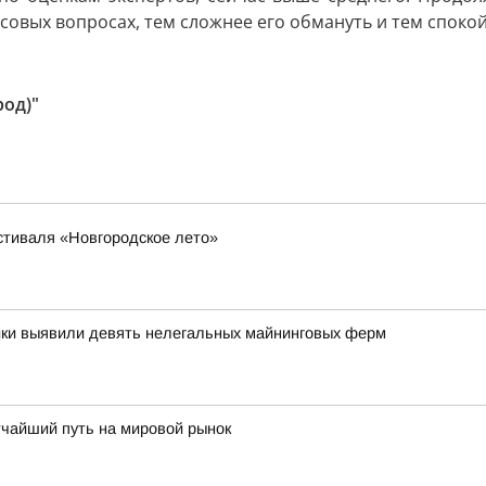
овых вопросах, тем сложнее его обмануть и тем спокой
род)"
стиваля «Новгородское лето»
ики выявили девять нелегальных майнинговых ферм
тчайший путь на мировой рынок