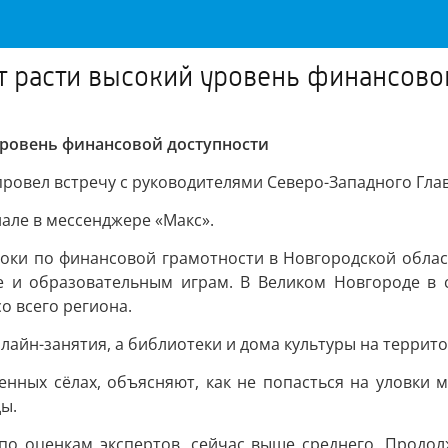
т расти высокий уровень финансово
уровень финансовой доступности
ровел встречу с руководителями Северо-Западного Гла
нале в мессенджере «Макс».
уроки по финансовой грамотности в Новгородской облас
е и образовательным играм. В Великом Новгороде в
о всего региона.
лайн-занятия, а библиотеки и дома культуры на террит
ленных сёлах, объясняют, как не попасться на уловки
ы.
по оценкам экспертов, сейчас выше среднего. Продо