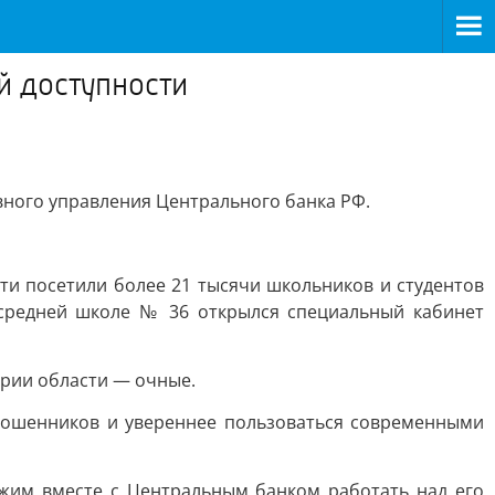
й доступности
вного управления Центрального банка РФ.
ти посетили более 21 тысячи школьников и студентов
 средней школе № 36 открылся специальный кабинет
ории области — очные.
 мошенников и увереннее пользоваться современными
лжим вместе с Центральным банком работать над его