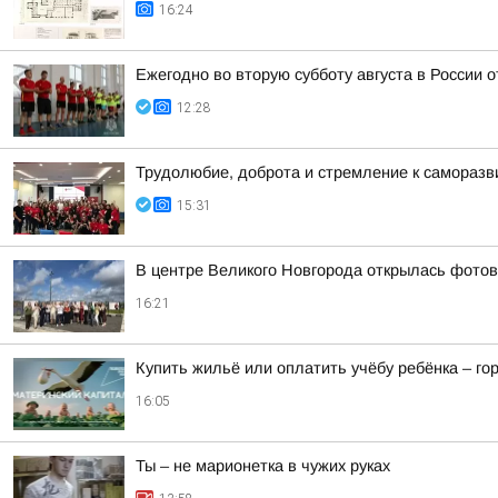
16:24
Ежегодно во вторую субботу августа в России 
12:28
Трудолюбие, доброта и стремление к самораз
15:31
В центре Великого Новгорода открылась фото
16:21
Купить жильё или оплатить учёбу ребёнка – г
16:05
Ты – не марионетка в чужих руках