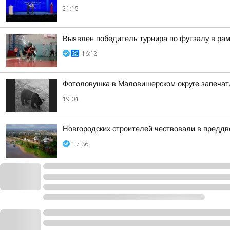
21:15
Выявлен победитель турнира по футзалу в ра
16:12
Фотоловушка в Маловишерском округе запечатл
19:04
Новгородских строителей чествовали в предд
17:36