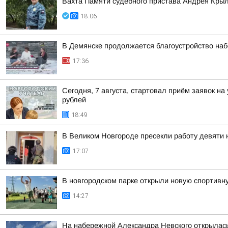
Вахта Памяти судебного пристава Андрея Кры
18:06
В Демянске продолжается благоустройство на
17:36
Сегодня, 7 августа, стартовал приём заявок н
рублей
18:49
В Великом Новгороде пресекли работу девяти
17:07
В новгородском парке открыли новую спортив
14:27
На набережной Александра Невского открылас