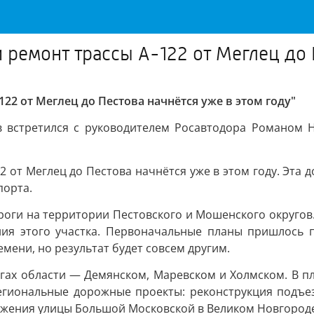
ремонт трассы А-122 от Меглец до П
22 от Меглец до Пестова начнётся уже в этом году"
в встретился с руководителем Росавтодора Романом
 от Меглец до Пестова начнётся уже в этом году. Эта д
порта.
роги на территории Пестовского и Мошенского округов
ния этого участка. Первоначальные планы пришлось 
мени, но результат будет совсем другим.
угах области — Демянском, Маревском и Холмском. В п
региональные дорожные проекты: реконструкция подъе
олжения улицы Большой Московской в Великом Новгород