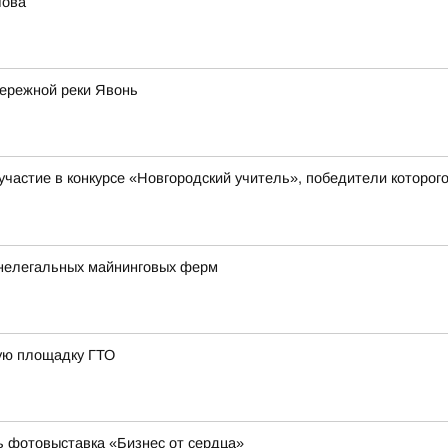
лова
бережной реки Явонь
а участие в конкурсе «Новгородский учитель», победители кото
 нелегальных майнинговых ферм
ную площадку ГТО
ь фотовыставка «Бизнес от сердца»