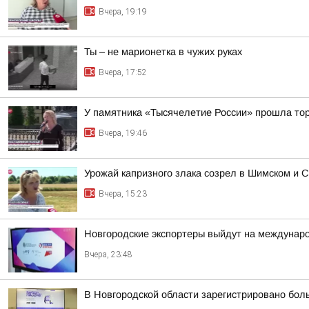
Вчера, 19:19
Ты – не марионетка в чужих руках
Вчера, 17:52
У памятника «Тысячелетие России» прошла тор
Вчера, 19:46
Урожай капризного злака созрел в Шимском и С
Вчера, 15:23
Новгородские экспортеры выйдут на междунар
Вчера, 23:48
В Новгородской области зарегистрировано бол