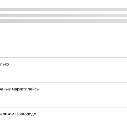
олько
одные маркетплейсы
Великом Новгороде