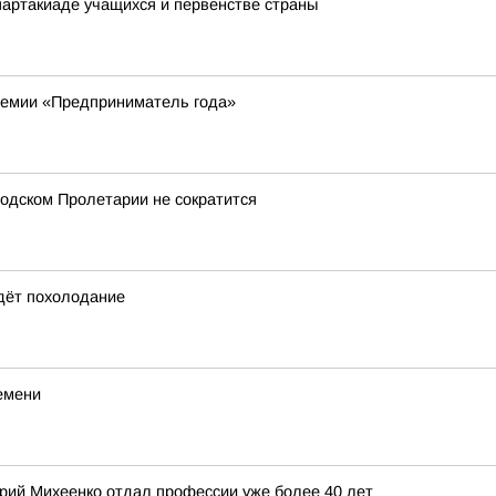
артакиаде учащихся и первенстве страны
ремии «Предприниматель года»
одском Пролетарии не сократится
идёт похолодание
емени
ерий Михеенко отдал профессии уже более 40 лет