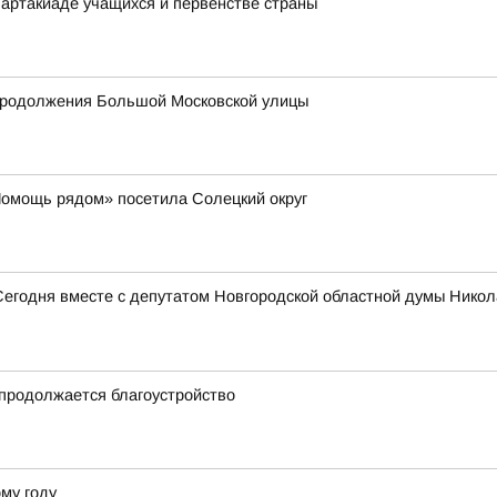
артакиаде учащихся и первенстве страны
продолжения Большой Московской улицы
Помощь рядом» посетила Солецкий округ
Сегодня вместе с депутатом Новгородской областной думы Нико
продолжается благоустройство
му году