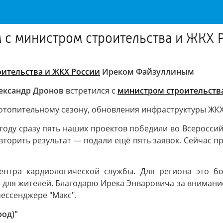
м с министром строительства и ЖКХ
ительства и ЖКХ России
Иреком Файзуллиным
ександр Дронов
встретился с
министром строительств
отопительному сезону, обновления инфраструктуры ЖКХ,
 году сразу пять наших проектов победили во Всеросси
овторить результат — подали ещё пять заявок. Сейчас 
ентра кардиологической службы. Для региона это б
ля жителей. Благодарю Ирека Энваровича за внимание 
мессенджере "Макс".
род)"