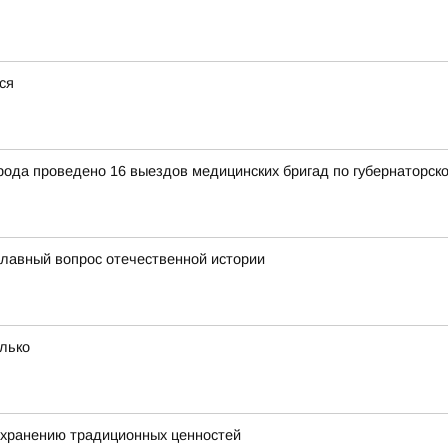
ся
рода проведено 16 выездов медицинских бригад по губернаторск
главный вопрос отечественной истории
олько
охранению традиционных ценностей