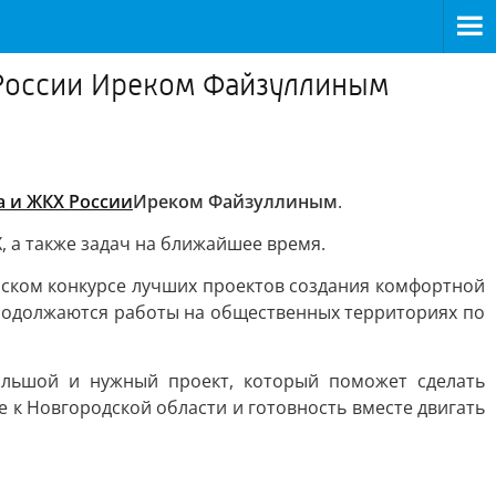
 России Иреком Файзуллиным
а и ЖКХ России
Иреком Файзуллиным
.
 а также задач на ближайшее время.
йском конкурсе лучших проектов создания комфортной
продолжаются работы на общественных территориях по
ольшой и нужный проект, который поможет сделать
к Новгородской области и готовность вместе двигать