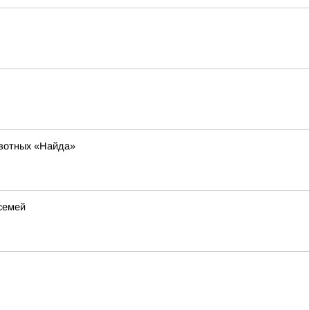
ивотных «Найда»
семей