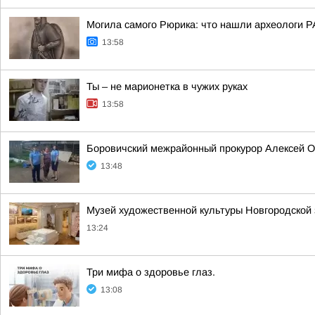
Могила самого Рюрика: что нашли археологи Р
13:58
Ты – не марионетка в чужих руках
13:58
Боровичский межрайонный прокурор Алексей О
13:48
Музей художественной культуры Новгородской 
13:24
Три мифа о здоровье глаз.
13:08