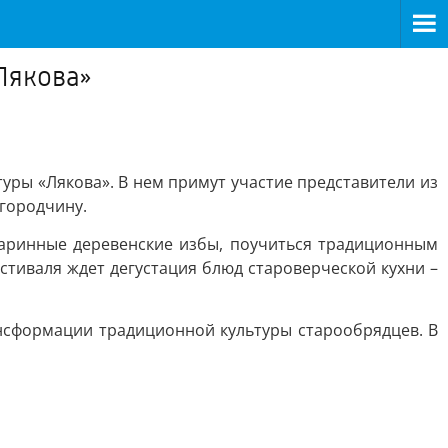
Лякова»
уры «Лякова». В нем примут участие представители из
вгородчину.
таринные деревенские избы, поучиться традиционным
стиваля ждет дегустация блюд староверческой кухни –
ансформации традиционной культуры старообрядцев. В