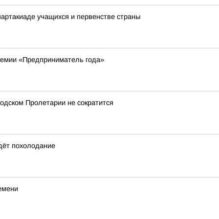
артакиаде учащихся и первенстве страны
ремии «Предприниматель года»
одском Пролетарии не сократится
идёт похолодание
емени