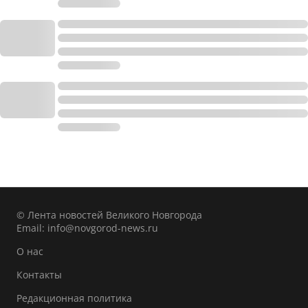
© Лента новостей Великого Новгорода
Email:
info@novgorod-news.ru
О нас
Контакты
Редакционная политика