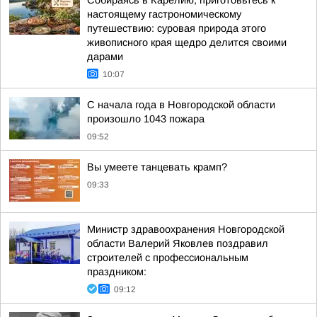
Собираясь в Карелию, приготовьтесь к
настоящему гастрономическому
путешествию: суровая природа этого
живописного края щедро делится своими
дарами
10:07
С начала года в Новгородской области
произошло 1043 пожара
09:52
Вы умеете танцевать крамп?
09:33
Министр здравоохранения Новгородской
области Валерий Яковлев поздравил
строителей с профессиональным
праздником:
09:12