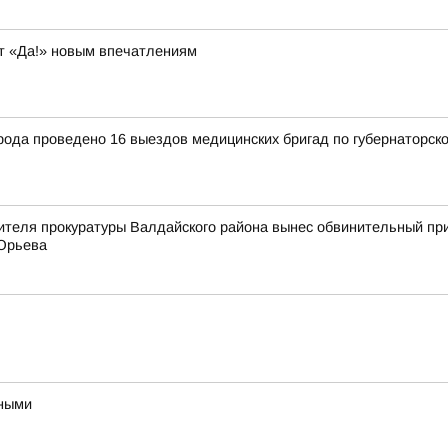
т «Да!» новым впечатлениям
рода проведено 16 выездов медицинских бригад по губернаторск
ителя прокуратуры Валдайского района вынес обвинительный пр
 Юрьева
ьными