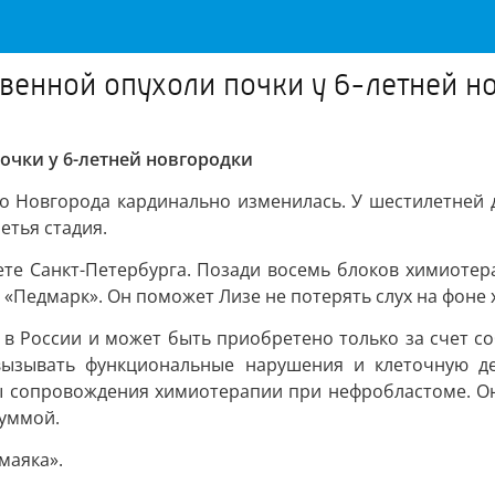
твенной опухоли почки у 6-летней н
почки у 6-летней новгородки
го Новгорода кардинально изменилась. У шестилетней
етья стадия.
те Санкт-Петербурга. Позади восемь блоков химиотер
т «Педмарк». Он поможет Лизе не потерять слух на фон
 в России и может быть приобретено только за счет со
вызывать функциональные нарушения и клеточную де
сопровождения химиотерапии при нефробластоме. Он н
суммой.
маяка».