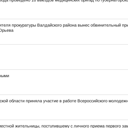
рода проведено 16 выездов медицинских бригад по губернаторск
ителя прокуратуры Валдайского района вынес обвинительный пр
 Юрьева
ьными
ской области приняла участие в работе Всероссийского молоде
естной жительницы, поступившему с личного приема первого зам