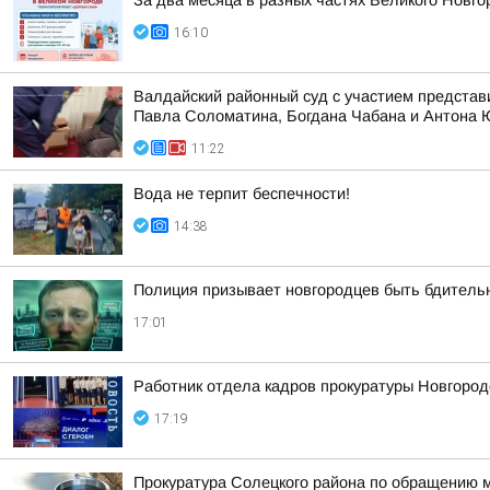
За два месяца в разных частях Великого Новго
16:10
Валдайский районный суд с участием представ
Павла Соломатина, Богдана Чабана и Антона
11:22
Вода не терпит беспечности!
14:38
Полиция призывает новгородцев быть бдител
17:01
Работник отдела кадров прокуратуры Новгород
17:19
Прокуратура Солецкого района по обращению м