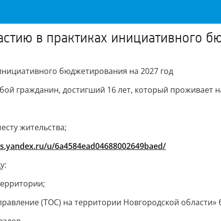
астию в практиках инициативного б
 инициативного бюджетирования на 2027 год
бой гражданин, достигший 16 лет, который проживает н
месту жительства;
ms.yandex.ru/u/6a4584ead04688002649baed/
у:
территории;
авление (ТОС) на территории Новгородской области» б