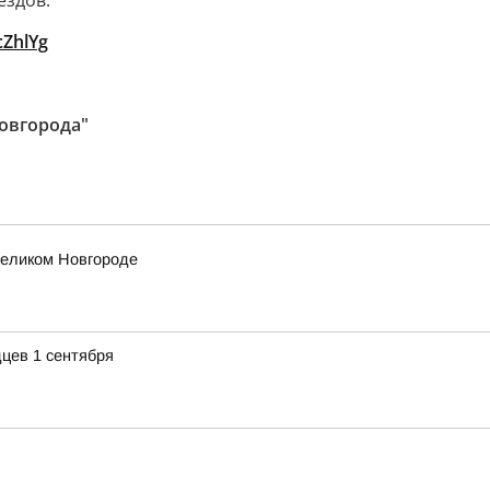
ездов.
cZhlYg
овгорода"
еликом Новгороде
цев 1 сентября