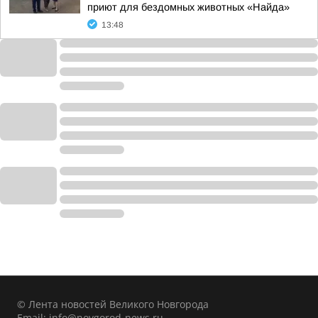
приют для бездомных животных «Найда»
13:48
© Лента новостей Великого Новгорода
Email:
info@novgorod-news.ru