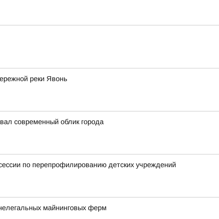
бережной реки Явонь
авал современный облик города
тсессии по перепрофилированию детских учреждений
 нелегальных майнинговых ферм