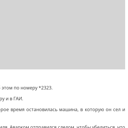
 этом по номеру *2323.
у и в ГАИ.
орое время остановилась машина, в которую он сел и
иля. Аварком отправился следом, чтобы убедиться, что