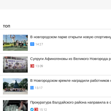
ТОП
В новгородском парке открыли новую спортив
14:27
Супруги Афиногеновы из Великого Новгорода р
13:09
В Новгородском кремле наградили работников
13:17
Прокуратура Валдайского района направила в 
15:12