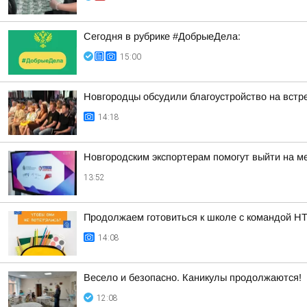
Сегодня в рубрике #ДобрыеДела:
15:00
Новгородцы обсудили благоустройство на вст
14:18
Новгородским экспортерам помогут выйти на 
13:52
Продолжаем готовиться к школе с командой НТ
14:08
Весело и безопасно. Каникулы продолжаются!
12:08