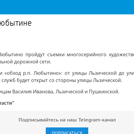
Любытине
а Любытино пройдут съемки многосерийного художеств
льной дорожной сети.
роги «обход р.п. Любытино»: от улицы Льзической до у
 служб будет открыт со стороны улицы Льзической.
ицам Василия Иванова, Льзической и Пушкинской.
ласти"
Подписывайтесь на наш Telegram-канал
ПОДПИСАТЬСЯ