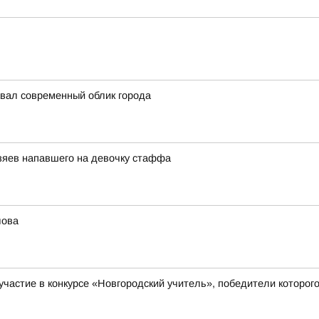
авал современный облик города
озяев напавшего на девочку стаффа
лова
а участие в конкурсе «Новгородский учитель», победители кото