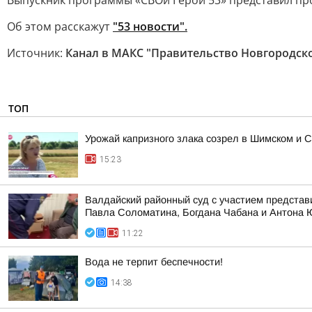
Выпускник программы «СВОи Герои 53» представил пр
Об этом расскажут
"53 новости".
Источник:
Канал в МАКС "Правительство Новгородск
ТОП
Урожай капризного злака созрел в Шимском и С
15:23
Валдайский районный суд с участием представ
Павла Соломатина, Богдана Чабана и Антона
11:22
Вода не терпит беспечности!
14:38