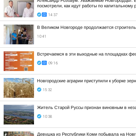
Александр Розбаум: Уважаемые Новгородцы!. 
посмотрели, как идут работы по капитальном
14:37
В Великом Новгороде продолжается строительс
10:41
Встречаемся в эти выходные на площадках фе
09:16
Новгородские аграрии приступили к уборке зер
15:32
Житель Старой Руссы признан виновным в нез
10:38
Девушка из Республики Коми побывала на Новг