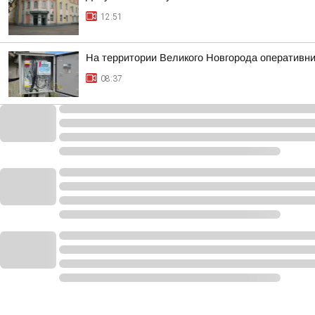
12:51
На территории Великого Новгорода оперативн
08:37