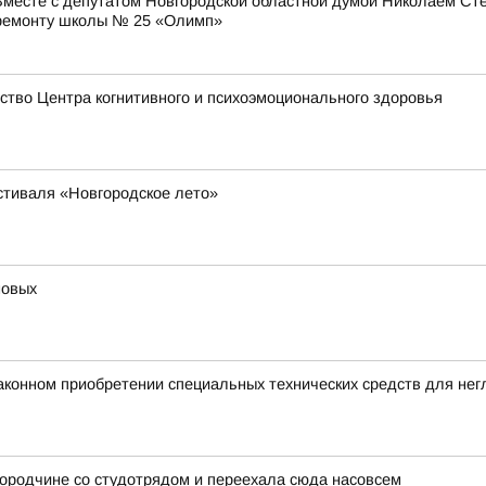
Вместе с депутатом Новгородской областной думой Николаем Ст
у ремонту школы № 25 «Олимп»
тво Центра когнитивного и психоэмоционального здоровья
стиваля «Новгородское лето»
новых
аконном приобретении специальных технических средств для не
ородчине со студотрядом и переехала сюда насовсем