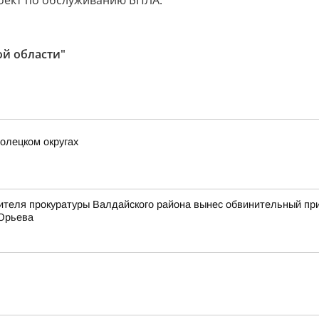
оект по обслуживанию БПЛА.
ой области"
олецком округах
ителя прокуратуры Валдайского района вынес обвинительный пр
 Юрьева