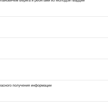
епановичем Верига и ребятами из Молодой гвардии
гласного получения информации