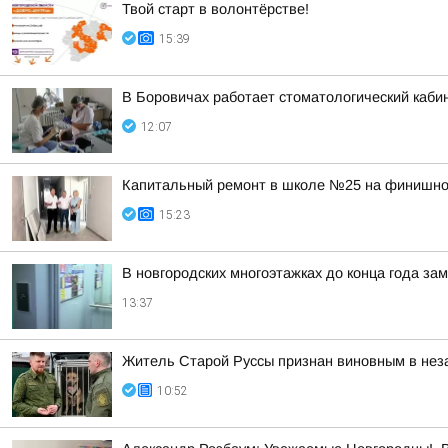
Твой старт в волонтёрстве!
15:39
В Боровичах работает стоматологический кабин
12:07
Капитальный ремонт в школе №25 на финишно
15:23
В новгородских многоэтажках до конца года за
13:37
Житель Старой Руссы признан виновным в нез
10:52