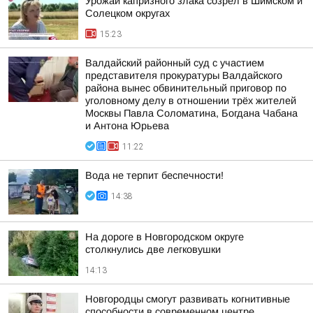
Урожай капризного злака созрел в Шимском и
Солецком округах
15:23
Валдайский районный суд с участием
представителя прокуратуры Валдайского
района вынес обвинительный приговор по
уголовному делу в отношении трёх жителей
Москвы Павла Соломатина, Богдана Чабана
и Антона Юрьева
11:22
Вода не терпит беспечности!
14:38
На дороге в Новгородском округе
столкнулись две легковушки
14:13
Новгородцы смогут развивать когнитивные
способности в современном центре