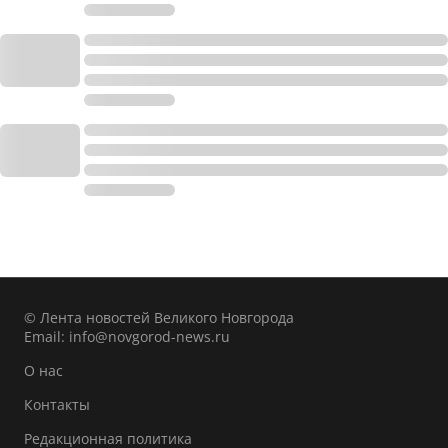
© Лента новостей Великого Новгорода
Email:
info@novgorod-news.ru
О нас
Контакты
Редакционная политика