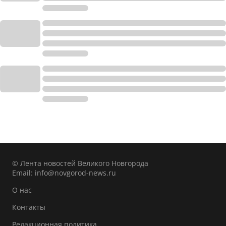
© Лента новостей Великого Новгорода
Email:
info@novgorod-news.ru
О нас
Контакты
Редакционная политика