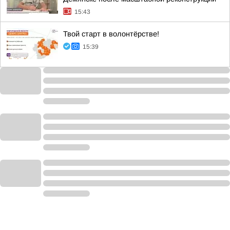
15:43
Твой старт в волонтёрстве!
15:39