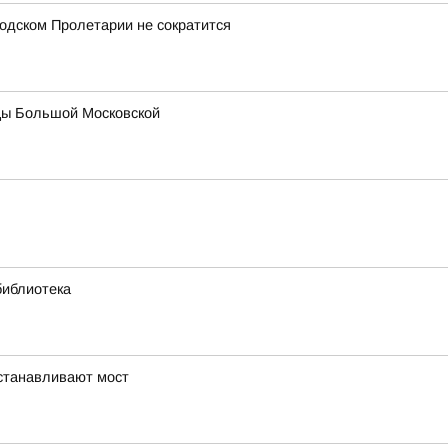
одском Пролетарии не сократится
цы Большой Московской
библиотека
устанавливают мост