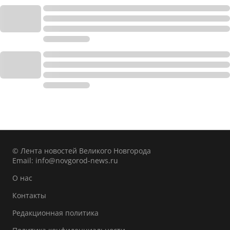
© Лента новостей Великого Новгорода
Email:
info@novgorod-news.ru
О нас
Контакты
Редакционная политика