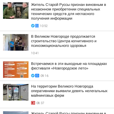
Житель Старой Руссы признан виновным в
незаконном приобретении специальных
технических средств для негласного
получения информации
10:52
В Великом Новгороде продолжается
строительство Центра когнитивного и
психоэмоционального здоровья
10:41
Встречаемся в эти выходные на площадках
фестиваля «Новгородское лето»
09:16
На территории Великого Новгорода
оперативники выявили девять нелегальных
майнинговых ферм
08:37
Житель Старой Руссы признан виновным в